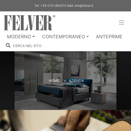
Skip
Tel.
+39 0721.854013
Mail:
info@felver.it
to
content
MODERNO
CONTEMPORANEO
ANTEPRIME
CERCA NEL SITO
HOME
>
AZIENDA