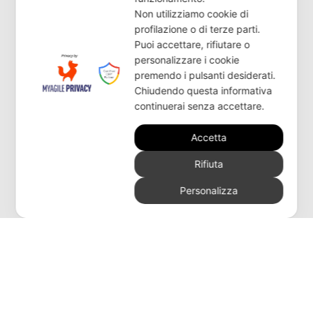
Non utilizziamo cookie di
profilazione o di terze parti.
Puoi accettare, rifiutare o
personalizzare i cookie
premendo i pulsanti desiderati.
Chiudendo questa informativa
continuerai senza accettare.
Accetta
Desideri ricevere ulteriori
Rifiuta
informazioni o ricerchi un
Personalizza
rivenditore?
CONTATTACI