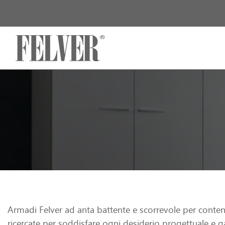
Skip
to
content
Armadi Felver ad anta battente e scorrevole per contener
ricercate per soddisfare ogni desiderio progettuale e ga