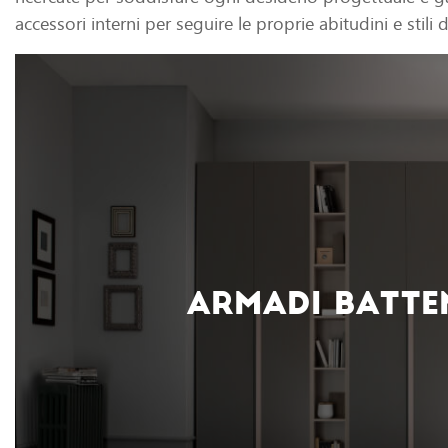
accessori interni per seguire le proprie abitudini e stili di
ARMADI BATTE