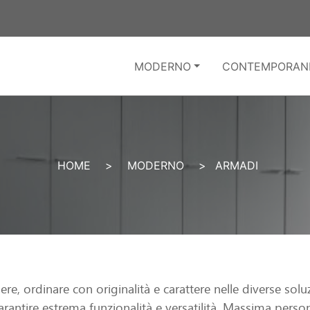
MODERNO
CONTEMPORAN
HOME
>
MODERNO
>
ARMADI
e, ordinare con originalità e carattere nelle diverse solu
rantire estrema funzionalità e versatilità. Massima persona