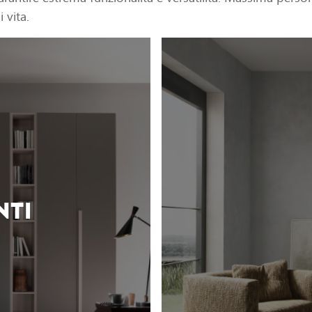
 vita.
NTI