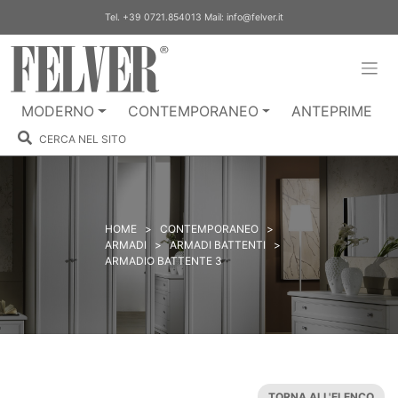
Skip
Tel.
+39 0721.854013
Mail:
info@felver.it
to
content
MODERNO
CONTEMPORANEO
ANTEPRIME
CERCA NEL SITO
HOME
>
CONTEMPORANEO
>
ARMADI
>
ARMADI BATTENTI
>
ARMADIO BATTENTE 3
TORNA ALL'ELENCO