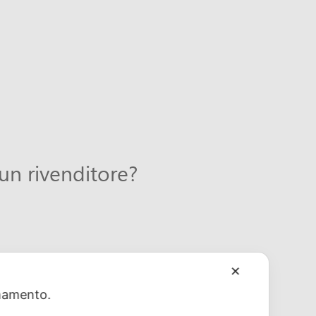
 un rivenditore?
✕
ionamento.