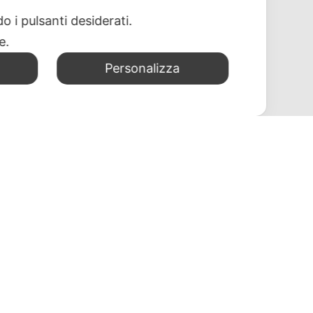
o i pulsanti desiderati.
re.
Personalizza
CONTATTI
Felver Casa Design s.r.l.
Via A. Merloni 1