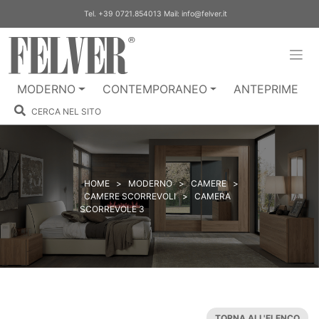
Skip
Tel.
+39 0721.854013
Mail:
info@felver.it
to
content
MODERNO
CONTEMPORANEO
ANTEPRIME
CERCA NEL SITO
HOME
>
MODERNO
>
CAMERE
>
CAMERE SCORREVOLI
>
CAMERA
SCORREVOLE 3
TORNA ALL'ELENCO