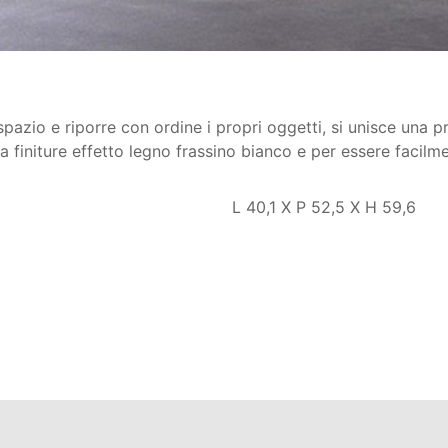
spazio e riporre con ordine i propri oggetti, si unisce una pr
ella finiture effetto legno frassino bianco e per essere faci
L 40,1 X P 52,5 X H 59,6