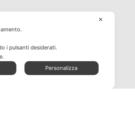
✕
ionamento.
o i pulsanti desiderati.
re.
Personalizza