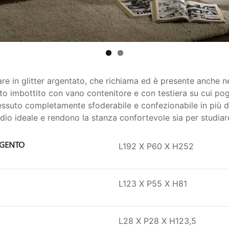
 in glitter argentato, che richiama ed è presente anche nel
tto imbottito con vano contenitore e con testiera su cui p
ssuto completamente sfoderabile e confezionabile in più di 1
dio ideale e rendono la stanza confortevole sia per studiare
RGENTO
L192 X P60 X H252
L123 X P55 X H81
L28 X P28 X H123,5