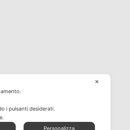
✕
 un rivenditore?
ionamento.
o i pulsanti desiderati.
re.
Personalizza