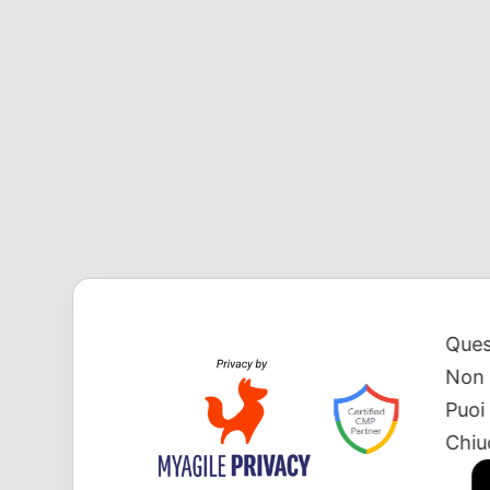
Desideri riceve
Ques
Non 
Puoi
Chiu