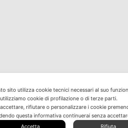
re ulteriori informazioni o ricerchi
to sito utilizza cookie tecnici necessari al suo funz
utilizziamo cookie di profilazione o di terze parti.
 accettare, rifiutare o personalizzare i cookie premend
CONTATTACI
dendo questa informativa continuerai senza accetta
Accetta
Rifiuta