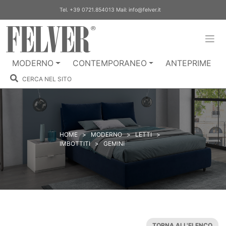
Skip
Tel.
+39 0721.854013
Mail:
info@felver.it
to
content
MODERNO
CONTEMPORANEO
ANTEPRIME
CERCA NEL SITO
HOME
>
MODERNO
>
LETTI
>
IMBOTTITI
>
GEMINI
TORNA ALL'ELENCO