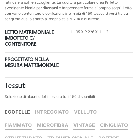
l’atmosfera soft e accogliente. La cucitura particolare crea l’effetto
avvolgente ideale per rilassarsi e far prendere forma ai proprio sogni. Letto
con vano contenitore e confezionabile in più di 150 tessuti diversi tra cui
scegliere quello adatto al proprio stile di vita e di arredo.
LETTO MATRIMONIALE
L 195 X P 226 X H 112
IMBOTTITO C/
CONTENITORE
PROGETTATO NELLA
MISURA MATRIMONIALE
Tessuti
Selezione di alcuni effetti tessuto tra i 150 disponibili
ECOPELLE
INTRECCIATO
VELLUTO
FIAMMATO
MICROFIBRA
VINTAGE
CINIGLIATO