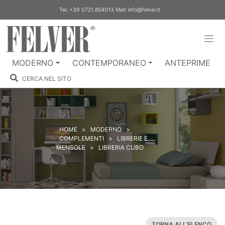
Skip
Tel.
+39 0721.854013
Mail:
info@felver.it
to
content
MODERNO
CONTEMPORANEO
ANTEPRIME
CERCA NEL SITO
HOME
>
MODERNO
>
COMPLEMENTI
>
LIBRERIE E
MENSOLE
>
LIBRERIA CUBO
TORNA ALL'ELENCO