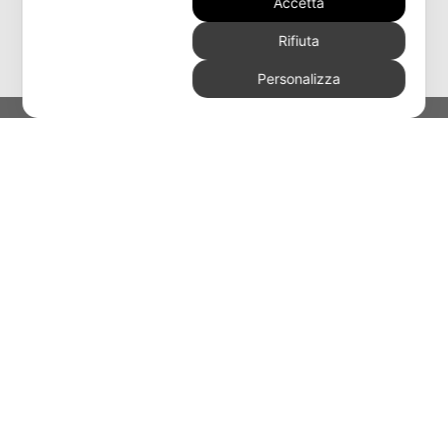
Accetta
Rifiuta
Personalizza
MODERNO
Armadi
Letti
Gruppi letto
Camere
Composizioni Young
Complementi
CONTEMPORANEO
Armadi
Letti
Gruppi letto