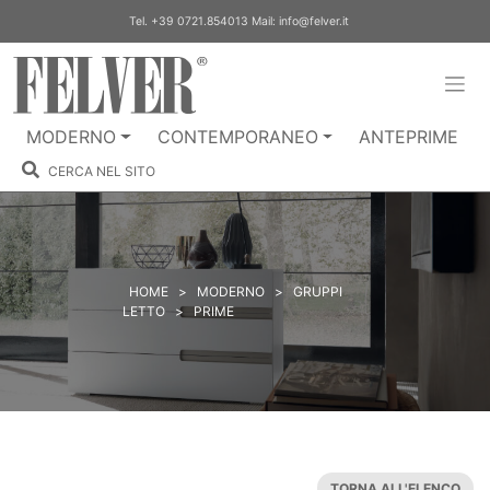
Skip
Tel.
+39 0721.854013
Mail:
info@felver.it
to
content
MODERNO
CONTEMPORANEO
ANTEPRIME
CERCA NEL SITO
HOME
>
MODERNO
>
GRUPPI
LETTO
>
PRIME
TORNA ALL'ELENCO