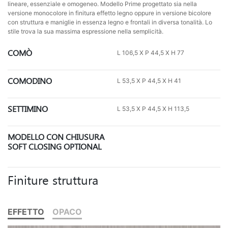
lineare, essenziale e omogeneo. Modello Prime progettato sia nella
versione monocolore in finitura effetto legno oppure in versione bicolore
con struttura e maniglie in essenza legno e frontali in diversa tonalità. Lo
stile trova la sua massima espressione nella semplicità.
COMÒ
L 106,5 X P 44,5 X H 77
COMODINO
L 53,5 X P 44,5 X H 41
SETTIMINO
L 53,5 X P 44,5 X H 113,5
MODELLO CON CHIUSURA
SOFT CLOSING OPTIONAL
Finiture struttura
EFFETTO
OPACO