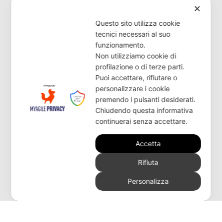
✕
Questo sito utilizza cookie
Desideri ricevere ulteriori
tecnici necessari al suo
funzionamento.
informazioni o ricerchi un
Non utilizziamo cookie di
rivenditore?
profilazione o di terze parti.
Puoi accettare, rifiutare o
personalizzare i cookie
premendo i pulsanti desiderati.
CONTATTACI
Chiudendo questa informativa
continuerai senza accettare.
Accetta
Rifiuta
Personalizza