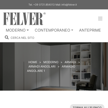
Skip
Tel.
+39 0721.854013
Mail:
info@felver.it
to
content
MODERNO
CONTEMPORANEO
ANTEPRIME
CERCA NEL SITO
HOME
>
MODERNO
>
ARMADI
>
ARMADI ANGOLARI
>
ARMADIO
ANGOLARE 1
TORNA ALL'ELENCO