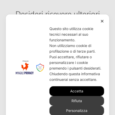
Desideri ricevere ulteriori
✕
informazioni o ricerchi un
Questo sito utilizza cookie
rivenditore?
tecnici necessari al suo
funzionamento.
Non utilizziamo cookie di
CONTATTACI
profilazione o di terze parti.
Puoi accettare, rifiutare o
personalizzare i cookie
premendo i pulsanti desiderati.
Chiudendo questa informativa
continuerai senza accettare.
Accetta
Rifiuta
Personalizza