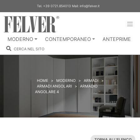
Skip
Tel.
+39 0721.854013
Mail:
info@felver.it
to
content
MODERNO
CONTEMPORANEO
ANTEPRIME
CERCA NEL SITO
HOME
>
MODERNO
>
ARMADI
>
ARMADI ANGOLARI
>
ARMADIO
ANGOLARE 4
TORNA ALL'ELENCO