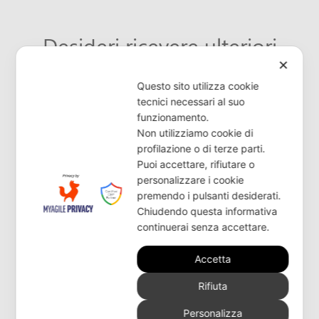
Desideri ricevere ulteriori
✕
informazioni o ricerchi un
Questo sito utilizza cookie
rivenditore?
tecnici necessari al suo
funzionamento.
Non utilizziamo cookie di
CONTATTACI
profilazione o di terze parti.
Puoi accettare, rifiutare o
personalizzare i cookie
premendo i pulsanti desiderati.
Chiudendo questa informativa
continuerai senza accettare.
Accetta
Rifiuta
Personalizza