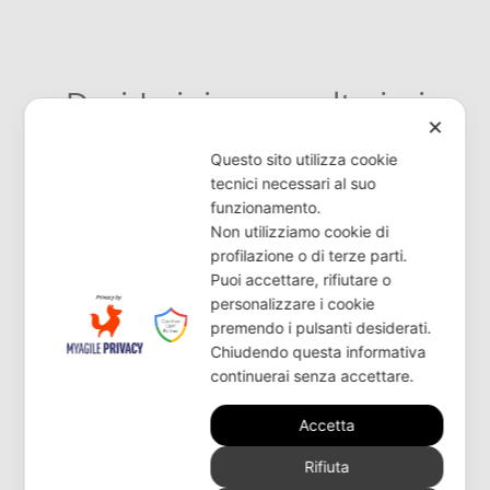
Desideri ricevere ulteriori
✕
informazioni o ricerchi un
Questo sito utilizza cookie
rivenditore?
tecnici necessari al suo
funzionamento.
Non utilizziamo cookie di
profilazione o di terze parti.
CONTATTACI
Puoi accettare, rifiutare o
personalizzare i cookie
premendo i pulsanti desiderati.
Chiudendo questa informativa
continuerai senza accettare.
Accetta
Rifiuta