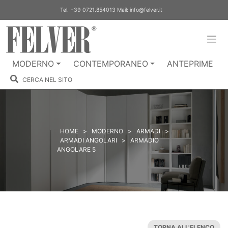
Skip
Tel.
+39 0721.854013
Mail:
info@felver.it
to
content
MODERNO
CONTEMPORANEO
ANTEPRIME
CERCA NEL SITO
HOME
>
MODERNO
>
ARMADI
>
ARMADI ANGOLARI
>
ARMADIO
ANGOLARE 5
TORNA ALL'ELENCO